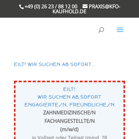
+49 (0) 26 23 / 88 12 00
PRAXIS@KFO-
KAUFHOLD.DE
EILT! WIR SUCHEN AB SOFORT…
EILT!
WIR SUCHEN AB SOFORT
ENGAGIERTE/N, FREUNDLICHE/N
ZAHNMEDIZINISCHE/N
FACHANGESTELLTE/N
(m/w/d)
in Vollzeit oder Teilzeit (mind. 28